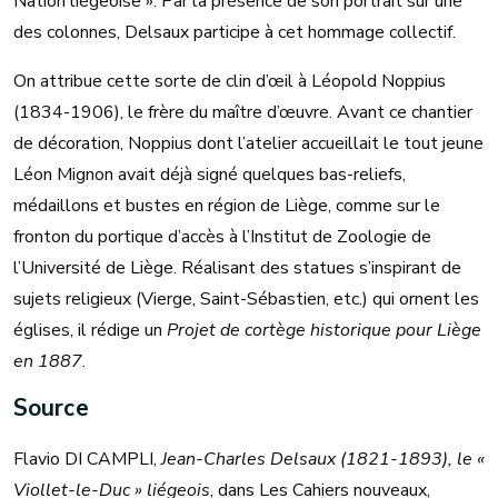
Nation liégeoise ». Par la présence de son portrait sur une
des colonnes, Delsaux participe à cet hommage collectif.
On attribue cette sorte de clin d’œil à Léopold Noppius
(1834-1906), le frère du maître d’œuvre. Avant ce chantier
de décoration, Noppius dont l’atelier accueillait le tout jeune
Léon Mignon avait déjà signé quelques bas-reliefs,
médaillons et bustes en région de Liège, comme sur le
fronton du portique d’accès à l’Institut de Zoologie de
l’Université de Liège. Réalisant des statues s’inspirant de
sujets religieux (Vierge, Saint-Sébastien, etc.) qui ornent les
églises, il rédige un
Projet de cortège historique pour Liège
en 1887
.
Source
Flavio DI CAMPLI,
Jean-Charles Delsaux (1821-1893), le «
Viollet-le-Duc » liégeois
, dans Les Cahiers nouveaux,