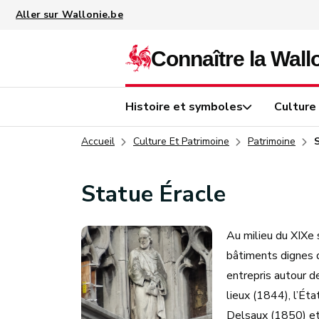
Aller au contenu principal
Histoire et symboles
Culture
Accueil
Culture Et Patrimoine
Patrimoine
Statue Éracle
Au milieu du XIXe s
bâtiments dignes d
entrepris autour de
lieux (1844), l’Éta
Delsaux (1850) et l