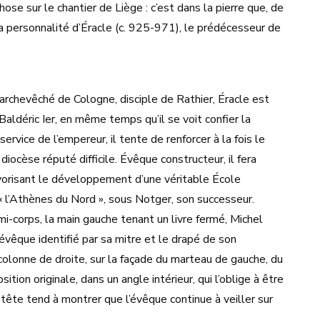
ose sur le chantier de Liège : c’est dans la pierre que, de
 la personnalité d’Éracle (c. 925-971), le prédécesseur de
archevêché de Cologne, disciple de Rathier, Éracle est
ldéric Ier, en même temps qu’il se voit confier la
rvice de l’empereur, il tente de renforcer à la fois le
diocèse réputé difficile. Évêque constructeur, il fera
avorisant le développement d’une véritable École
« l’Athènes du Nord », sous Notger, son successeur.
mi-corps, la main gauche tenant un livre fermé, Michel
évêque identifié par sa mitre et le drapé de son
colonne de droite, sur la façade du marteau de gauche, du
ition originale, dans un angle intérieur, qui l’oblige à être
a tête tend à montrer que l’évêque continue à veiller sur