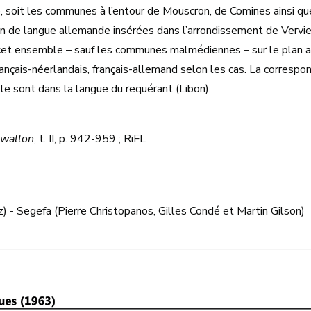
ue, soit les communes à l’entour de Mouscron, de Comines ainsi q
n de langue allemande insérées dans l’arrondissement de Verv
 cet ensemble – sauf les communes malmédiennes – sur le plan ad
rançais-néerlandais, français-allemand selon les cas. La correspond
le sont dans la langue du requérant (Libon).
 wallon
, t. II, p. 942-959 ; RiFL
 - Segefa (Pierre Christopanos, Gilles Condé et Martin Gilson)