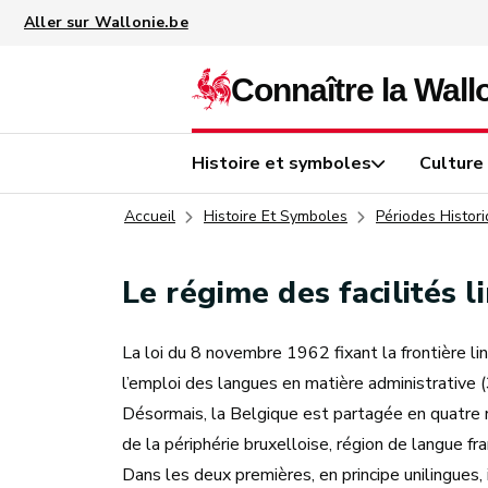
Aller au contenu principal
Histoire et symboles
Culture
Accueil
Histoire Et Symboles
Périodes Histor
Le régime des facilités l
La loi du 8 novembre 1962 fixant la frontière l
l’emploi des langues en matière administrative (
Désormais, la Belgique est partagée en quatre r
de la périphérie bruxelloise, région de langue fr
Dans les deux premières, en principe unilingues, i