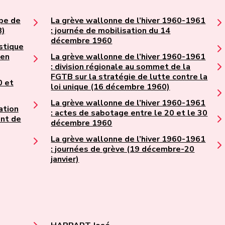
ipe de
La grève wallonne de l’hiver 1960-1961
8)
: journée de mobilisation du 14
décembre 1960
istique
 en
La grève wallonne de l’hiver 1960-1961
: division régionale au sommet de la
FGTB sur la stratégie de lutte contre la
0 et
loi unique (16 décembre 1960)
La grève wallonne de l’hiver 1960-1961
ation
: actes de sabotage entre le 20 et le 30
ent de
décembre 1960
La grève wallonne de l’hiver 1960-1961
: journées de grève (19 décembre-20
janvier)