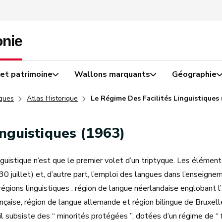
 et patrimoine
Wallons marquants
Géographie
iques
Atlas Historique
Le Régime Des Facilités Linguistiques 
inguistiques (1963)
inguistique n’est que le premier volet d’un triptyque. Les éléme
30 juillet) et, d’autre part, l’emploi des langues dans l’enseign
égions linguistiques : région de langue néerlandaise englobant 
ançaise, région de langue allemande et région bilingue de Bruxell
l subsiste des “ minorités protégées ”, dotées d’un régime de “ fac