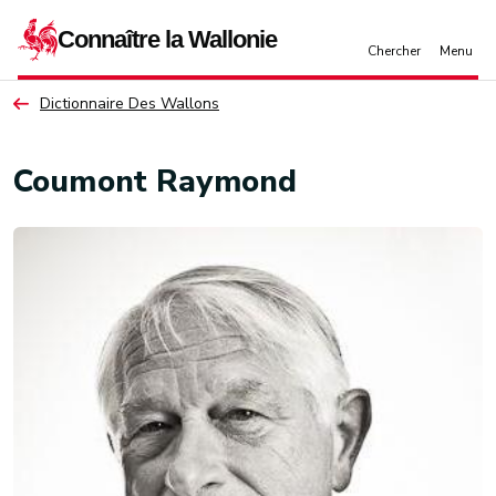
Aller au contenu principal
Dictionnaire Des Wallons
Coumont Raymond