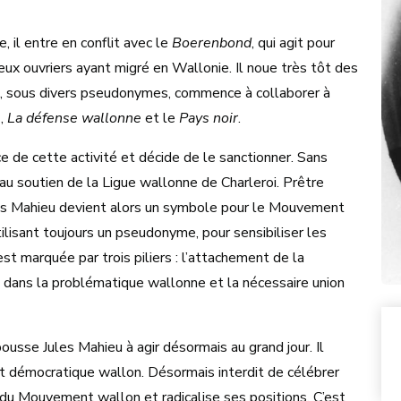
 il entre en conflit avec le
Boerenbond
, qui agit pour
eux ouvriers ayant migré en Wallonie. Il noue très tôt des
et, sous divers pseudonymes, commence à collaborer à
e
,
La défense wallonne
et le
Pays noir
.
 de cette activité et décide de le sanctionner. Sans
 au soutien de la Ligue wallonne de Charleroi. Prêtre
les Mahieu devient alors un symbole pour le Mouvement
utilisant toujours un pseudonyme, pour sensibiliser les
t marquée par trois piliers : l’attachement de la
s dans la problématique wallonne et la nécessaire union
usse Jules Mahieu à agir désormais au grand jour. Il
ont démocratique wallon. Désormais interdit de célébrer
au du Mouvement wallon et radicalise ses positions. C’est