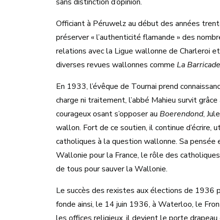
sans distinction d’opinion.
Officiant à Péruwelz au début des années trente,
préserver « l’authenticité flamande » des nombr
relations avec la Ligue wallonne de Charleroi 
diverses revues wallonnes comme
La Barricad
En 1933, l’évêque de Tournai prend connaissance
charge ni traitement, l’abbé Mahieu survit grâce
courageux osant s’opposer au
Boerendond
, Ju
wallon. Fort de ce soutien, il continue d’écrire, 
catholiques à la question wallonne. Sa pensée es
Wallonie pour la France, le rôle des catholique
de tous pour sauver la Wallonie.
Le succès des rexistes aux élections de 1936 po
fonde ainsi, le 14 juin 1936, à Waterloo, le Fr
les offices religieux, il devient le porte drape