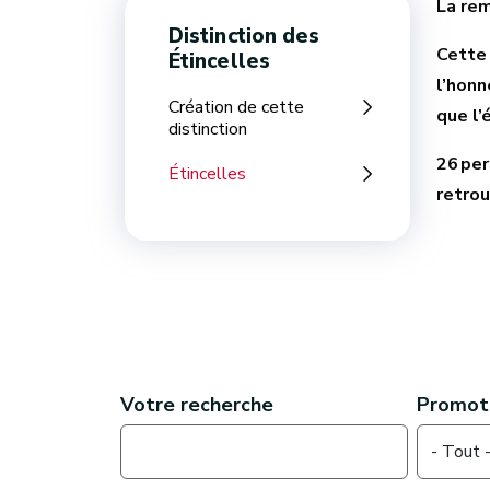
La rem
Distinction des
Cette 
Étincelles
l’honn
Création de cette
que l’
distinction
26 per
Étincelles
retrou
Conte
Votre recherche
Promot