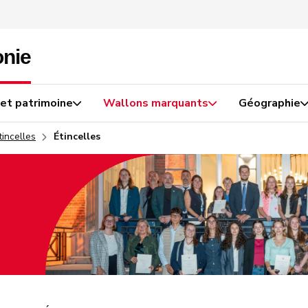
 et patrimoine
Wallons marquants
Géographie
tincelles
Étincelles