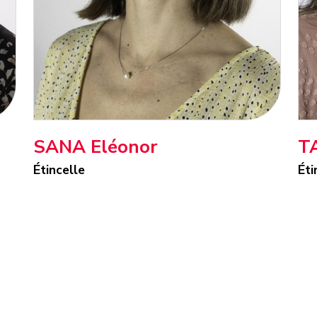
SANA Eléonor
T
Étincelle
Éti