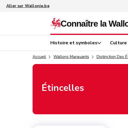
Aller au contenu principal
Histoire et symboles
Culture
Accueil
Wallons Marquants
Distinction Des É
Étincelles