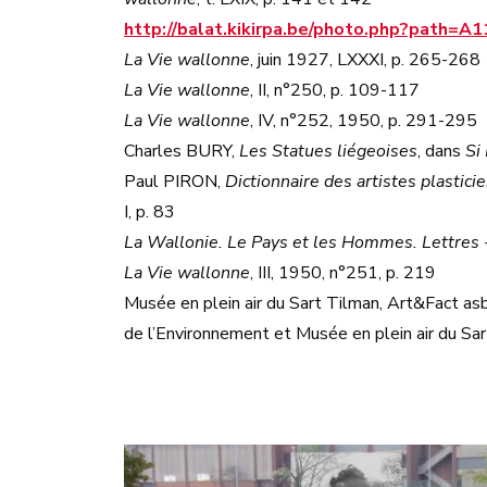
http://balat.kikirpa.be/photo.php?path
La Vie wallonne
, juin 1927, LXXXI, p. 265-268
La Vie wallonne
, II, n°250, p. 109-117
La Vie wallonne
, IV, n°252, 1950, p. 291-295
Charles BURY,
Les Statues liégeoises
, dans
Si
Paul PIRON,
Dictionnaire des artistes plastic
I, p. 83
La Wallonie. Le Pays et les Hommes. Lettres -
La Vie wallonne
, III, 1950, n°251, p. 219
Musée en plein air du Sart Tilman, Art&Fact as
de l’Environnement et Musée en plein air du Sa