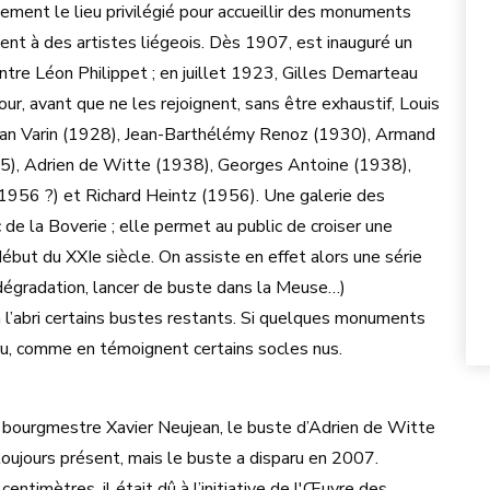
ement le lieu privilégié pour accueillir des monuments
ent à des artistes liégeois. Dès 1907, est inauguré un
ntre Léon Philippet ; en juillet 1923, Gilles Demarteau
ur, avant que ne les rejoignent, sans être exhaustif, Louis
an Varin (1928), Jean-Barthélémy Renoz (1930), Armand
), Adrien de Witte (1938), Georges Antoine (1938),
956 ?) et Richard Heintz (1956). Une galerie des
 de la Boverie ; elle permet au public de croiser une
ébut du XXIe siècle. On assiste en effet alors une série
 dégradation, lancer de buste dans la Meuse…)
à l’abri certains bustes restants. Si quelques monuments
aru, comme en témoignent certains socles nus.
bourgmestre Xavier Neujean, le buste d’Adrien de Witte
oujours présent, mais le buste a disparu en 2007.
ntimètres, il était dû à l’initiative de l'Œuvre des