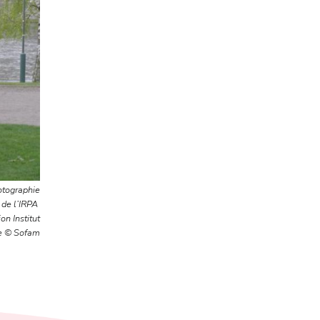
otographie
de l’IRPA
on Institut
e © Sofam