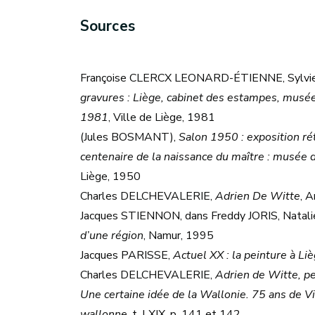
Sources
Françoise CLERCX LEONARD-ÉTIENNE, Sylvie 
gravures : Liège, cabinet des estampes, mus
1981
, Ville de Liège, 1981
(Jules BOSMANT),
Salon 1950 : exposition ré
centenaire de la naissance du maître : musée
Liège, 1950
Charles DELCHEVALERIE,
Adrien De Witte
, 
Jacques STIENNON, dans Freddy JORIS, Natal
d’une région
, Namur, 1995
Jacques PARISSE,
Actuel XX : la peinture à Li
Charles DELCHEVALERIE,
Adrien de Witte, pe
Une certaine idée de la Wallonie. 75 ans de V
wallonne
, t. LXIX, p. 141 et 142