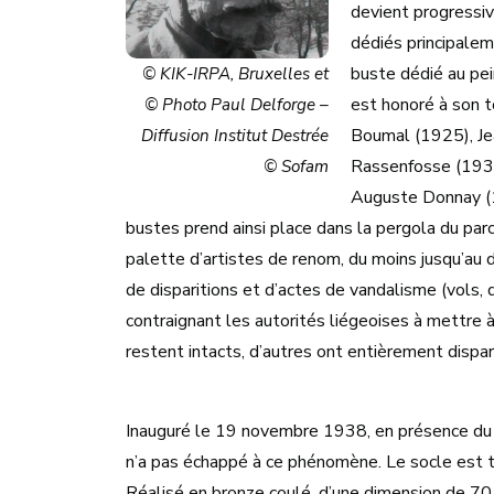
devient progressiv
dédiés principalem
buste dédié au pei
© KIK-IRPA, Bruxelles et
est honoré à son to
© Photo Paul Delforge –
Boumal (1925), Je
Diffusion Institut Destrée
Rassenfosse (1935
© Sofam
Auguste Donnay (1
bustes prend ainsi place dans la pergola du parc
palette d’artistes de renom, du moins jusqu’au d
de disparitions et d’actes de vandalisme (vols,
contraignant les autorités liégeoises à mettre 
restent intacts, d’autres ont entièrement disp
Inauguré le 19 novembre 1938, en présence du 
n’a pas échappé à ce phénomène. Le socle est t
Réalisé en bronze coulé, d’une dimension de 70 ce