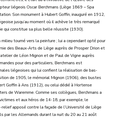
sculpteur liégeois Oscar Berchmans (Liège 1869 – Spa
putation. Son monument à Hubert Goffin, inauguré en 1912,
 liégeoise jusqu’au moment où il achève le très remarqué
ie qui constitue sa plus belle réussite (1930).
 milieu tourné vers la peinture ; lui a cependant opté pour
cadémie des Beaux-Arts de Liège auprès de Prosper Drion et
 l’atelier de Léon Mignon et de Paul de Vigne auprès
mmandes pour des particuliers, Berchmans est
ales liégeoises qui lui confient la réalisation de bas-
osition de 1905, le mémorial Mignon (1906), des bustes
rt Goffin à Ans (1912), ou celui dédié à Hortense
auters de Waremme. Comme ses collègues, Berchmans a
ctimes et aux héros de 14-18, par exemple, le
s-relief apposé contre la façade de l’Université de Liège
s par les Allemands durant la nuit du 20 au 21 août