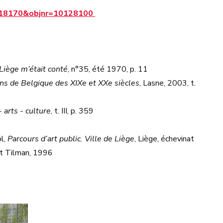
=A118170&objnr=10128100
 Liège m’était conté
, n°35, été 1970, p. 11
iens de Belgique des XIXe et XXe siècles
, Lasne, 2003, t.
 arts - culture
, t. III, p. 359
bl,
Parcours d’art public. Ville de Liège
, Liège, échevinat
rt Tilman, 1996