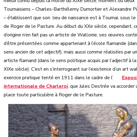
mieux connu depuis la moitié du XIXe siècle, moment où deux
Tournaisiens – Charles-Barthélemy Dumortier et Alexandre Pi
– établissent que son lieu de naissance est à Tournai, sous l
de Roger de le Pasture. Au début du XXe siècle, cependant, ce
d’origine n’en fait pas un artiste de Wallonie, ses œuvres cont
d’être présentées comme appartenant à l’école flamande (dan
sens ancien de cet adjectif), mais aussi comme réalisées par u
artiste flamand (dans le sens politique acquis par l’adjectif à la
XIXe siècle). C’est en s’interrogeant sur l’existence d’un art wa
exercice pratique tenté en 1911 dans le cadre de l’
Expos
internationale de Charleroi
, que Jules Destrée va accorder 
place toute particulière à Roger de le Pasture.