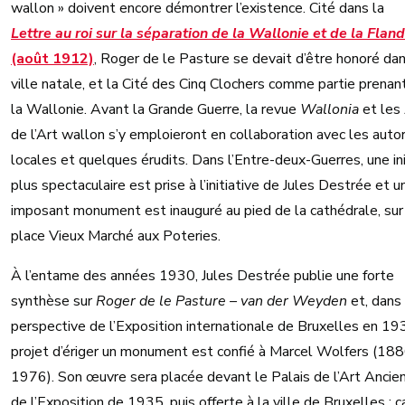
wallon » doivent encore démontrer l’existence. Cité dans la
Lettre au roi sur la séparation de la Wallonie et de la Flan
(août 1912)
, Roger de le Pasture se devait d’être honoré da
ville natale, et la Cité des Cinq Clochers comme partie prenan
la Wallonie. Avant la Grande Guerre, la revue
Wallonia
et les
de l’Art wallon s’y emploieront en collaboration avec les auto
locales et quelques érudits. Dans l’Entre-deux-Guerres, une ini
plus spectaculaire est prise à l’initiative de Jules Destrée et u
imposant monument est inauguré au pied de la cathédrale, sur
place Vieux Marché aux Poteries.
À l’entame des années 1930, Jules Destrée publie une forte
synthèse sur
Roger de le Pasture – van der Weyden
et, dans 
perspective de l’Exposition internationale de Bruxelles en 193
projet d’ériger un monument est confié à Marcel Wolfers (18
1976). Son œuvre sera placée devant le Palais de l’Art Ancien
de l’Exposition de 1935, puis offerte à la ville de Bruxelles ; 