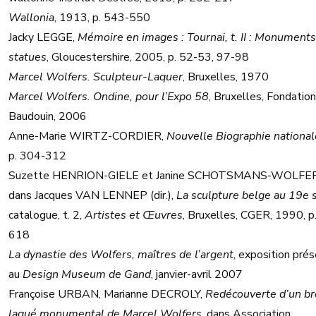
Wallonia
, 1913, p. 543-550
Jacky LEGGE,
Mémoire en images : Tournai, t. II : Monuments
statues
, Gloucestershire, 2005, p. 52-53, 97-98
Marcel Wolfers. Sculpteur-Laquer
, Bruxelles, 1970
Marcel Wolfers. Ondine, pour l’Expo 58
, Bruxelles, Fondation
Baudouin, 2006
Anne-Marie WIRTZ-CORDIER,
Nouvelle Biographie national
p. 304-312
Suzette HENRION-GIELE et Janine SCHOTSMANS-WOLFE
dans Jacques VAN LENNEP (dir.),
La sculpture belge au 19e s
catalogue, t. 2,
Artistes et Œuvres
, Bruxelles, CGER, 1990, p
618
La dynastie des Wolfers, maîtres de l’argent
, exposition pré
au
Design Museum de Gand
, janvier-avril 2007
Françoise URBAN, Marianne DECROLY,
Redécouverte d’un b
laqué monumental de Marcel Wolfers
, dans Association