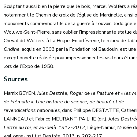
Sculptant aussi bien la pierre que le bois, Marcel Wolfers a réa
notamment le Chemin de croix de l’église de Marcinelle, ainsi 
monuments commémoratifs de la guerre à Louvain, Jodoigne e
Woluwe-Saint-Pierre, sans oublier l’impressionnante statue d
Cheval dit Wolfers, à La Hulpe. En orfèvrerie, le milieu de tabl
Ondine
, acquis en 2003 par la Fondation roi Baudouin, est une
exceptionnelle réalisée pour impressionner les visiteurs étran
lors de l’Expo de 1958.
Sources
Marnix BEYEN,
Jules Destrée, Roger de le Pasture et « les M
de Flémalle ». Une histoire de science, de beauté et de
revendications nationales
, dans Philippe DESTATTE, Catheri
LANNEAU et Fabrice MEURANT-PAILHE (dir.),
Jules Destré
Lettre au roi, et au-delà. 1912-2012
, Liège-Namur, Musée de
wallonne-Institut Destrée, 2013, p. 202-217