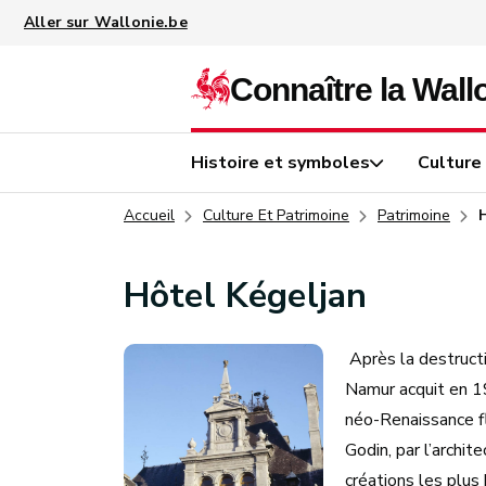
Aller au contenu principal
Histoire et symboles
Culture
Accueil
Culture Et Patrimoine
Patrimoine
Hôtel Kégeljan
Après la destructi
Namur acquit en 191
néo-Renaissance f
Godin, par l’archit
créations les plus