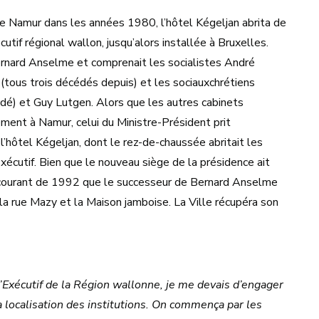
de Namur dans les années 1980, l’hôtel Kégeljan abrita de
tif régional wallon, jusqu’alors installée à Bruxelles.
 Bernard Anselme et comprenait les socialistes André
tous trois décédés depuis) et les sociauxchrétiens
é) et Guy Lutgen. Alors que les autres cabinets
ement à Namur, celui du Ministre-Président prit
l’hôtel Kégeljan, dont le rez-de-chaussée abritait les
Exécutif. Bien que le nouveau siège de la présidence ait
e courant de 1992 que le successeur de Bernard Anselme
r la rue Mazy et la Maison jamboise. La Ville récupéra son
Exécutif de la Région wallonne, je me devais d’engager
a localisation des institutions. On commença par les