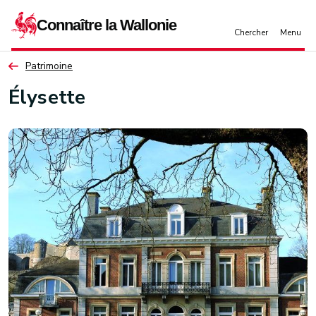
Aller au contenu principal
Patrimoine
Élysette