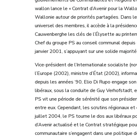
gouvernements de Communautés et Régions et d
wallon lance le « Contrat d’Avenir pour la Wallo
Wallonie autour de priorités partagées. Dans le
universel des membres, il accède à la préside
Cauwenberghe les clés de l’Élysette au printem
Chef du groupe PS au conseil communal depuis d
janvier 2001, s’appuyant sur une solide majorité
Vice-président de l’Internationale socialiste (
l’Europe (2002), ministre d’État (2002), informa
depuis les années ‘90, Elio Di Rupo engage son 
libéraux, sous la conduite de Guy Verhofstadt
PS vit une période de sérénité que son présiden
entre eux. Cependant, les scrutins régionaux e
juillet 2004, le PS tourne le dos aux libéraux p
d’Avenir actualisé et le Contrat stratégique pou
communautaire s’engagent dans une politique de