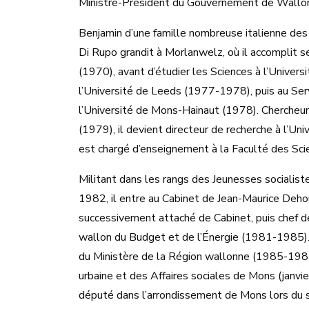
Ministre-Président du Gouvernement de Wallo
Benjamin d’une famille nombreuse italienne des 
Di Rupo grandit à Morlanwelz, où il accomplit se
(1970), avant d’étudier les Sciences à l’Univers
l’Université de Leeds (1977-1978), puis au Ser
l’Université de Mons-Hainaut (1978). Chercheur s
(1979), il devient directeur de recherche à l’Un
est chargé d’enseignement à la Faculté des Sc
Militant dans les rangs des Jeunesses socialis
1982, il entre au Cabinet de Jean-Maurice Deho
successivement attaché de Cabinet, puis chef de
wallon du Budget et de l’Énergie (1981-1985)
du Ministère de la Région wallonne (1985-1987)
urbaine et des Affaires sociales de Mons (janv
député dans l’arrondissement de Mons lors du s