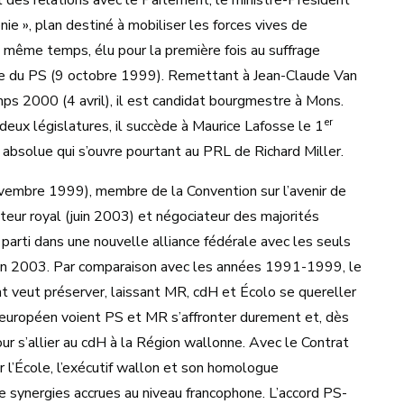
es relations avec le Parlement, le ministre-Président
nie », plan destiné à mobiliser les forces vives de
 même temps, élu pour la première fois au suffrage
nce du PS (9 octobre 1999). Remettant à Jean-Claude Van
ps 2000 (4 avril), il est candidat bourgmestre à Mons.
er
eux législatures, il succède à Maurice Lafosse le 1
 absolue qui s’ouvre pourtant au PRL de Richard Miller.
novembre 1999), membre de la Convention sur l’avenir de
teur royal (juin 2003) et négociateur des majorités
parti dans une nouvelle alliance fédérale avec les seuls
, en 2003. Par comparaison avec les années 1991-1999, le
t veut préserver, laissant MR, cdH et Écolo se quereller
t européen voient PS et MR s’affronter durement et, dès
our s’allier au cdH à la Région wallonne. Avec le Contrat
r l’École, l’exécutif wallon et son homologue
 synergies accrues au niveau francophone. L’accord PS-