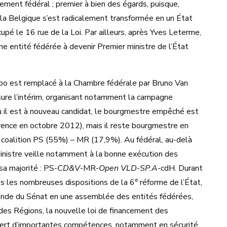
ment fédéral ; premier à bien des égards, puisque,
a Belgique s’est radicalement transformée en un État
cupé le 16 rue de la Loi. Par ailleurs, après Yves Leterme,
ne entité fédérée à devenir Premier ministre de l’État
Rupo est remplacé à la Chambre fédérale par Bruno Van
sure l’intérim, organisant notamment la campagne
ù il est à nouveau candidat, le bourgmestre empêché est
rence en octobre 2012), mais il reste bourgmestre en
la coalition PS (55%) – MR (17,9%). Au fédéral, au-delà
inistre veille notamment à la bonne exécution des
sa majorité : PS-
CD&V
-MR-
Open VLD
-
SP.A
-cdH. Durant
e
s les nombreuses dispositions de la 6
réforme de l’État,
fonde du Sénat en une assemblée des entités fédérées,
 des Régions, la nouvelle loi de financement des
sfert d’importantes compétences, notamment en sécurité