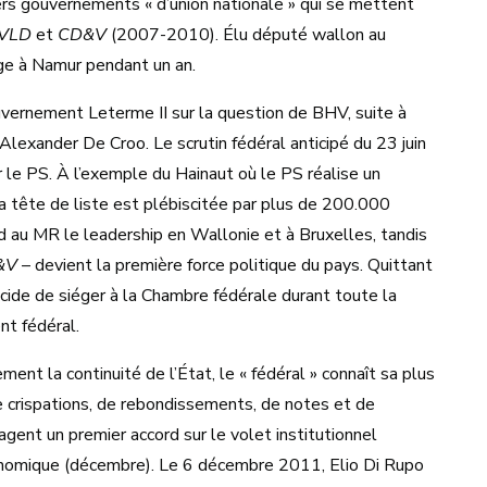
ers gouvernements « d’union nationale » qui se mettent
VLD
et
CD&V
(2007-2010). Élu député wallon au
iège à Namur pendant un an.
ouvernement Leterme II sur la question de BHV, suite à
lexander De Croo. Le scrutin fédéral anticipé du 23 juin
 le PS. À l’exemple du Hainaut où le PS réalise un
a tête de liste est plébiscitée par plus de 200.000
 au MR le leadership en Wallonie et à Bruxelles, tandis
&V
– devient la première force politique du pays. Quittant
cide de siéger à la Chambre fédérale durant toute la
nt fédéral.
ent la continuité de l’État, le « fédéral » connaît sa plus
de crispations, de rebondissements, de notes et de
gent un premier accord sur le volet institutionnel
conomique (décembre). Le 6 décembre 2011, Elio Di Rupo