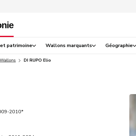
 et patrimoine
Wallons marquants
Géographie
 Wallons
DI RUPO Elio
2009-2010*