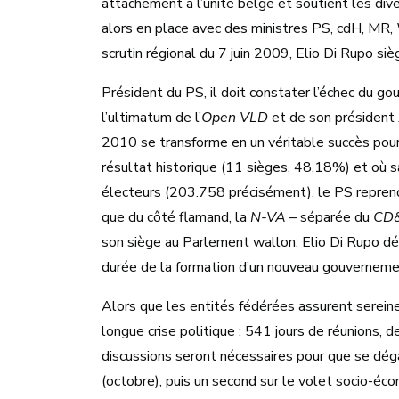
attachement à l’unité belge et soutient les div
alors en place avec des ministres PS, cdH, MR,
scrutin régional du 7 juin 2009, Elio Di Rupo s
Président du PS, il doit constater l’échec du g
l’ultimatum de l’
Open VLD
et de son président A
2010 se transforme en un véritable succès pour
résultat historique (11 sièges, 48,18%) et où s
électeurs (203.758 précisément), le PS reprend
que du côté flamand, la
N-VA
– séparée du
CD
son siège au Parlement wallon, Elio Di Rupo dé
durée de la formation d’un nouveau gouverneme
Alors que les entités fédérées assurent sereinem
longue crise politique : 541 jours de réunions, 
discussions seront nécessaires pour que se déga
(octobre), puis un second sur le volet socio-é