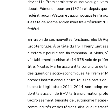
devient le Premier ministre du nouveau gouverne
depuis Edmond Leburton (1974) et depuis que l
fédéral, aucun Wallon et aucun socialiste n’a oc
il est le deuxième ancien ministre-Président d’u
fédéral.
En raison de ses nouvelles fonctions, Elio Di 
Grootenbrulle. À la tête du PS, Thierry Giet as
électorale pour le scrutin communal. À Mons, o
véritablement plébiscité (14.378 voix de préfé
titre, Nicolas Martin assurant la continuité de 
des questions socio-économiques, le Premier M
accords institutionnels entre tous les partis de 
la courte législature 2011-2014, sont adoptée
dont la scission de BHV, la transformation pro
l’accroissement tangible de l’autonomie fiscale
communautés et des régions, ainsi que le tran