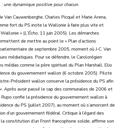
: une dynamique positive pour chacun
.
de Van Cauwenberghe, Charles Picqué et Marie Arena,
mme fort du PS incite la Wallonie à faire plus vite et
a Wallonie » (
L’Écho
, 11 juin 2005). Les démarches
ermettent de mettre au point le « Plan d’actions
rée parlementaire de septembre 2005, moment où J-C. Van
ues médiatiques. Pour se défendre, le Carolorégien
les médias comme le père spirituel du Plan Marshall, Elio
sidence du gouvernement wallon (6 octobre 2005). Pilote
stre-Président wallon conserve la présidence du PS afin
n ». Après avoir passé le cap des communales de 2006 et
Di Rupo confie la présidence du gouvernement wallon à
idence du PS (juillet 2007), au moment où s’amorcent de
tion d’un gouvernement fédéral. Critique à l’égard des
 la constitution d’un Front francophone solide, affirme son