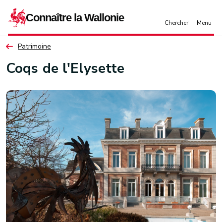
Aller au contenu principal
Patrimoine
Coqs de l'Elysette