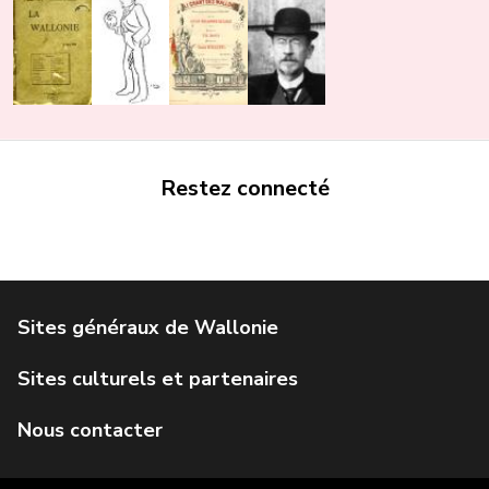
Restez connecté
Portail de la Wallonie
Service public de Wallonie
Institut Jules Destrée
Parlement wallon
Agence Wallonne du Patrimoine
Géoportail de la Wallonie
Visit Wallonia
IWEPS