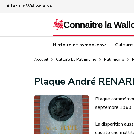
Aller au contenu principal
Histoire et symboles
Culture
Accueil
Culture Et Patrimoine
Patrimoine
Plaque André RENAR
Plaque commémorat
septembre 1963.
La disparition aus
suscité une multitu