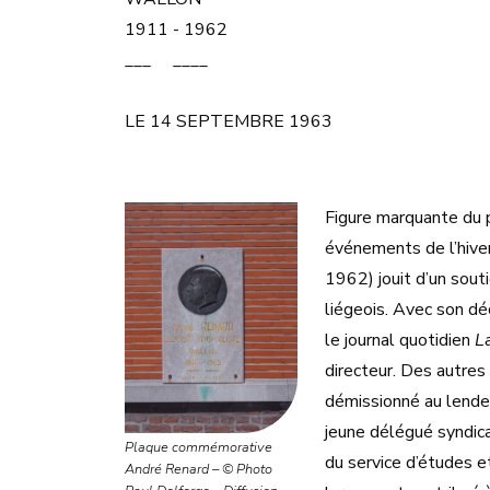
1911 - 1962
___ ____
LE 14 SEPTEMBRE 1963
Figure marquante du p
événements de l’hiv
1962) jouit d’un sout
liégeois. Avec son d
le journal quotidien
L
directeur. Des autres 
démissionné au lendem
jeune délégué syndic
Plaque commémorative
du service d’études e
André Renard – © Photo