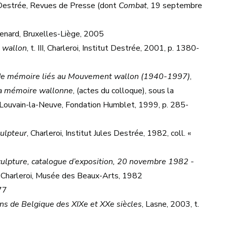
t Destrée, Revues de Presse (dont
Combat
, 19 septembre
 Renard, Bruxelles-Liège, 2005
 wallon
, t. III, Charleroi, Institut Destrée, 2001, p. 1380-
x de mémoire liés au Mouvement wallon (1940-1997)
,
 la mémoire wallonne
, (actes du colloque), sous la
Louvain-la-Neuve, Fondation Humblet, 1999, p. 285-
culpteur
, Charleroi, Institut Jules Destrée, 1982, coll. «
culpture, catalogue d’exposition, 20 novembre 1982 -
 Charleroi, Musée des Beaux-Arts, 1982
977
iens de Belgique des XIXe et XXe siècles
, Lasne, 2003, t.