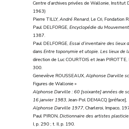
Centre d’archives privées de Wallonie, Institu
1963)
Pierre TILLY,
André Renard
, Le Cri, Fondation
Paul DELFORGE,
Encyclopédie du Mouvement
1387.
Paul DELFORGE,
Essai d’inventaire des lieu
dans
Entre toponymie et utopie. Les lieux de
direction de Luc COURTOIS et Jean PIROTTE, 
300.
Geneviève ROUSSEAUX,
Alphonse Darville s
Figures de Wallonie »
Alphonse Darville : 60 [soixante] années de s
16 janvier 1983
, Jean-Pol DEMACQ [préface],
Alphonse Darville 1977
, Charleroi, Impaco, 1
Paul PIRON,
Dictionnaire des artistes plastic
I, p. 290 ; t. II, p. 190.