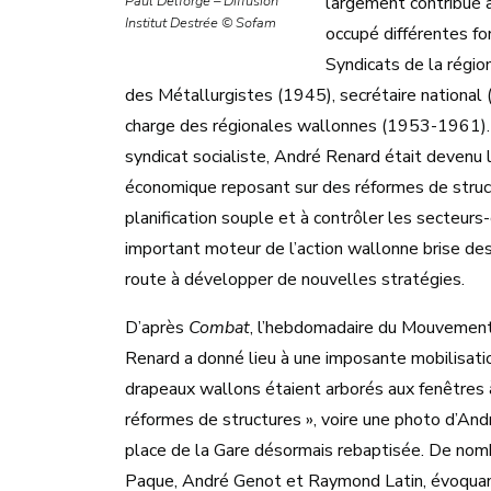
Paul Delforge – Diffusion
largement contribué à
Institut Destrée © Sofam
occupé différentes fo
Syndicats de la régio
des Métallurgistes (1945), secrétaire national
charge des régionales wallonnes (1953-1961). 
syndicat socialiste, André Renard était devenu
économique reposant sur des réformes de struct
planification souple et à contrôler les secteurs
important moteur de l’action wallonne brise de
route à développer de nouvelles stratégies.
D’après
Combat
, l’hebdomadaire du Mouvement 
Renard a donné lieu à une imposante mobilisati
drapeaux wallons étaient arborés aux fenêtres à
réformes de structures », voire une photo d’Andr
place de la Gare désormais rebaptisée. De nom
Paque, André Genot et Raymond Latin, évoquant