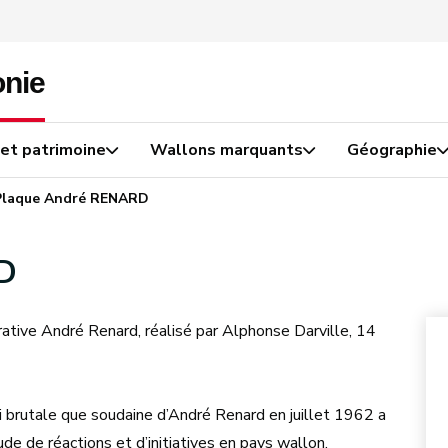
 et patrimoine
Wallons marquants
Géographie
Plaque André RENARD
D
ive André Renard, réalisé par Alphonse Darville, 14
si brutale que soudaine d’André Renard en juillet 1962 a
de de réactions et d’initiatives en pays wallon,