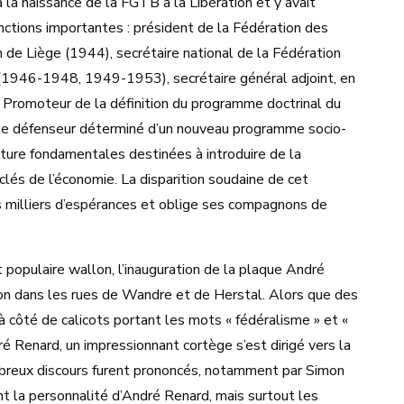
 la naissance de la FGTB à la Libération et y avait
nctions importantes : président de la Fédération des
n de Liège (1944), secrétaire national de la Fédération
 (1946-1948, 1949-1953), secrétaire général adjoint, en
Promoteur de la définition du programme doctrinal du
 le défenseur déterminé d’un nouveau programme socio-
ure fondamentales destinées à introduire de la
-clés de l’économie. La disparition soudaine de cet
s milliers d’espérances et oblige ses compagnons de
populaire wallon, l’inauguration de la plaque André
on dans les rues de Wandre et de Herstal. Alors que des
 côté de calicots portant les mots « fédéralisme » et «
é Renard, un impressionnant cortège s’est dirigé vers la
breux discours furent prononcés, notamment par Simon
 la personnalité d’André Renard, mais surtout les