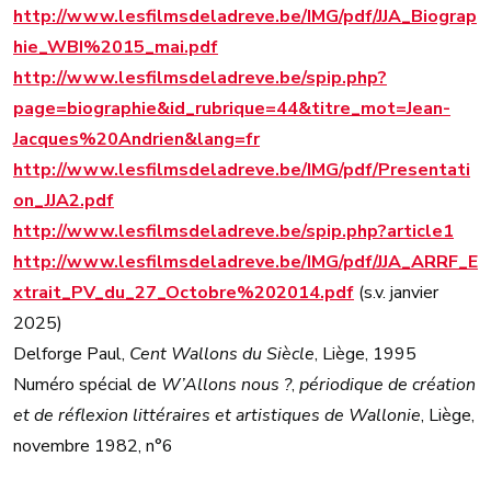
http://www.lesfilmsdeladreve.be/IMG/pdf/JJA_Biograp
hie_WBI%2015_mai.pdf
http://www.lesfilmsdeladreve.be/spip.php?
page=biographie&id_rubrique=44&titre_mot=Jean-
Jacques%20Andrien&lang=fr
http://www.lesfilmsdeladreve.be/IMG/pdf/Presentati
on_JJA2.pdf
http://www.lesfilmsdeladreve.be/spip.php?article1
http://www.lesfilmsdeladreve.be/IMG/pdf/JJA_ARRF_E
xtrait_PV_du_27_Octobre%202014.pdf
(s.v. janvier
2025)
Delforge Paul,
Cent Wallons du Siècle
, Liège, 1995
Numéro spécial de
W’Allons nous ?
,
périodique de création
et de réflexion littéraires et artistiques de Wallonie
, Liège,
novembre 1982, n°6