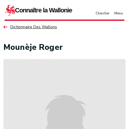
Aller au contenu principal
Dictionnaire Des Wallons
Mounèje Roger