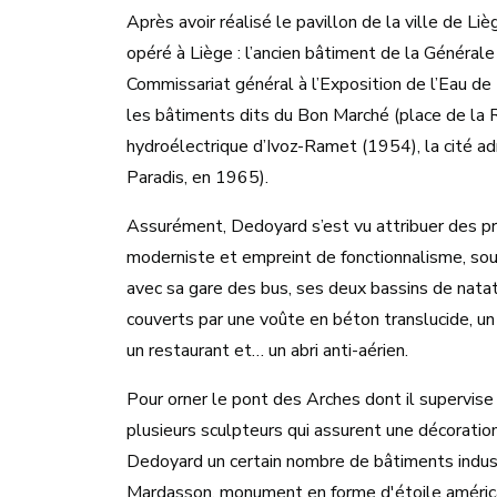
Après avoir réalisé le pavillon de la ville de 
opéré à Liège : l’ancien bâtiment de la Générale
Commissariat général à l’Exposition de l’Eau de
les bâtiments dits du Bon Marché (place de la R
hydroélectrique d’Ivoz-Ramet (1954), la cité adm
Paradis, en 1965).
Assurément, Dedoyard s’est vu attribuer des pro
moderniste et empreint de fonctionnalisme, so
avec sa gare des bus, ses deux bassins de nata
couverts par une voûte en béton translucide, u
un restaurant et… un abri anti-aérien.
Pour orner le pont des Arches dont il supervise
plusieurs sculpteurs qui assurent une décoration
Dedoyard un certain nombre de bâtiments indust
Mardasson, monument en forme d'étoile américa