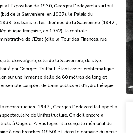
Liège à l’Exposition de 1930, Georges Dedoyard a surtout
 (bld de la Sauvenière, en 1937), le Palais du
 1939, les bains et les thermes de la Sauvenière (1942),
épublique française, en 1952), la centrale
inistrative de l’État (dite la Tour des Finances, rue
jets d’envergure, celui de la Sauvenière, de style
uhaité par Georges Truffaut, étant assez emblématique
tion sur une immense dalle de 80 mètres de long et
n ensemble complet de bains publics et d’hydrothérapie,
 la reconstruction (1947), Georges Dedoyard fait appel à
 spectaculaire de l’infrastructure. On doit encore à
riels à Ougrée. À Bastogne, il a conçu le mémorial du
ine à cinq branches (1950) et, dans le domaine du génie