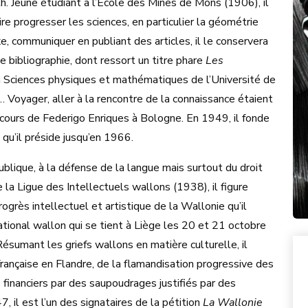
h. Jeune étudiant à l’École des Mines de Mons (1906), il
ire progresser les sciences, en particulier la géométrie
exe, communiquer en publiant des articles, il le conservera
bibliographie, dont ressort un titre phare
Les
n Sciences physiques et mathématiques de l’Université de
… Voyager, aller à la rencontre de la connaissance étaient
es cours de Federigo Enriques à Bologne. En 1949, il fonde
u’il préside jusqu’en 1966.
blique, à la défense de la langue mais surtout du droit
la Ligue des Intellectuels wallons (1938), il figure
ogrès intellectuel et artistique de la Wallonie qu’il
tional wallon qui se tient à Liège les 20 et 21 octobre
ésumant les griefs wallons en matière culturelle, il
 française en Flandre, de la flamandisation progressive des
financiers par des saupoudrages justifiés par des
 il est l’un des signataires de la pétition
La Wallonie