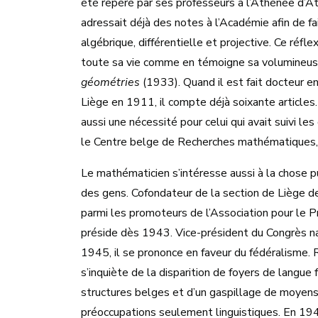
été repéré par ses professeurs à l’Athénée d’At
adressait déjà des notes à l’Académie afin de fa
algébrique, différentielle et projective. Ce réfl
toute sa vie comme en témoigne sa volumineuse 
géométries
(1933). Quand il est fait docteur e
Liège en 1911, il compte déjà soixante articles
aussi une nécessité pour celui qui avait suivi l
le Centre belge de Recherches mathématiques, q
Le mathématicien s’intéresse aussi à la chose pu
des gens. Cofondateur de la section de Liège de 
parmi les promoteurs de l’Association pour le Pr
préside dès 1943. Vice-président du Congrès na
1945, il se prononce en faveur du fédéralisme. R
s’inquiète de la disparition de foyers de langue
structures belges et d’un gaspillage de moyens 
préoccupations seulement linguistiques. En 1947,