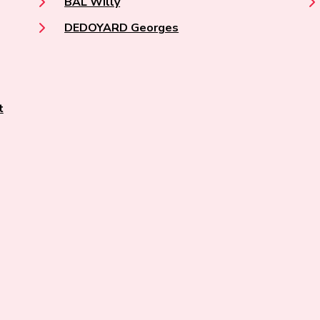
BAL Willy
DEDOYARD Georges
t