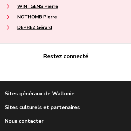
WINTGENS Pierre
NOTHOMB Pierre
DEPREZ Gérard
Restez connecté
Portail de la Wallonie
Service public de Wallonie
Institut Jules Destrée
Parlement wallon
Agence Wallonne du Patrimoine
Géoportail de la Wallonie
Visit Wallonia