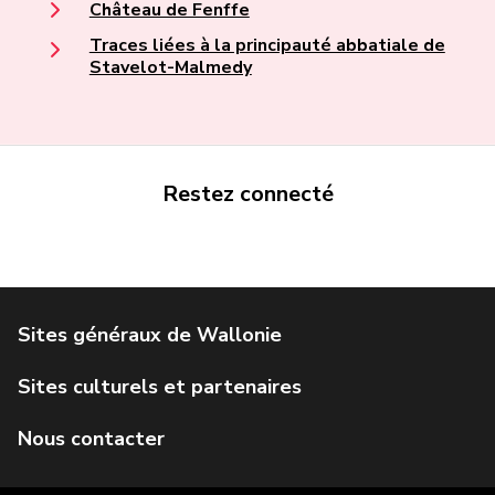
Château de Fenffe
Traces liées à la principauté abbatiale de
Stavelot-Malmedy
Restez connecté
Portail de la Wallonie
Service public de Wallonie
Institut Jules Destrée
Parlement wallon
Agence Wallonne du Patrimoine
Géoportail de la Wallonie
Visit Wallonia
IWEPS