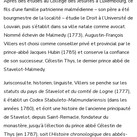
Après des études au Collège des Jésuites à Luxembourg, ce
fils d’une famille patricienne malmédienne – son père a été
bourgmestre de la localité – étudie le Droit à l’Université de
Louvain, puis s’établit dans sa ville natale comme avocat.
Nommé échevin de Malmedy (1773), Augustin-François
Villers est choisi comme conseiller privé et provincial par le
prince-abbé Jacques Hubin (1785) et conserve la confiance
de son successeur, Célestin Thys, le dernier prince abbé de
Stavelot-Malmedy.
Jurisconsulte, historien, linguiste, Villers se penche sur les
statuts du pays de Stavelot et du comté de Logne
(1777),
il établit un
Codex Stabuleto-Malmundariensis
(dans les
années 1780), et écrit une histoire de l’ancienne principauté
de Stavelot, depuis Saint-Remacle, fondateur du
monastère, jusqu’à l’élection du prince abbé Célestin de
Thys (en 1787), soit l’
Histoire chronologique des abbés-