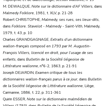
M. DEWALQUE,
Note sur le dictionnaire d’AF Villers
, dans
Malmedy Folklore
, 1981, t. XLV, p. 21-28
Robert CHRISTOPHE,
Malmedy, ses rues, ses lieux-dits
,
dans
Folklore. Stavelot - Malmedy - Saint-Vith
, Malmedy,
1979, t. 43, p. 10
Charles GRANDGAGNAGE,
Extraits d’un dictionnaire
wallon-français composé en 1793 par M. Augustin-
François Villers, licencié en droit, pour l’usage de ses
enfants
, dans
Bulletin de la Société liégeoise de
Littérature wallonne
, n°6-2, 1863, p. 21-91
Joseph DEJARDIN,
Examen critique de tous les
dictionnaires wallon-français parus à ce jour
, dans
Bulletin
de la Société liégeoise de Littérature wallonne
, Liège,
Carmanne, 1886, t. 22, p. 311-361
Quirin ESSER,
Note sur le dictionnaire malmédien de
Villers (1793)
, dans
Bulletin de la Société liégeoise de