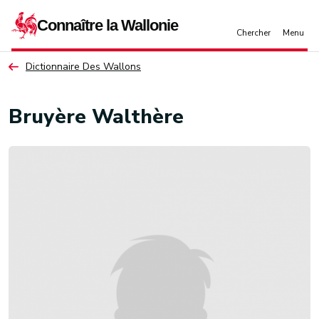
Aller au contenu principal
Dictionnaire Des Wallons
Bruyère Walthère