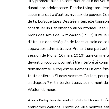
; il y promeut aussi la construction d’un nouvel 
durant son adolescence. Pendant vingt ans, Jea
aucun mandat à d’autres niveaux de pouvoir. Ce n’
de là. Lorsque Jules Destrée interpelle l’opinio
constituer un Parlement wallon informel, Jean L
Mons des Amis de l’Art wallon (1912), il rall
d’être l’un des délégués de Mons au sein de cet
séparation administrative. Prenant une part acti
session de Mons (16 mars 1913) qui examine le
devant un coq qui pourrait être interprété comme 
demandant si le coq est seulement un emblème
toute entière. « Si nous sommes Gaulois, pourqu
un drapeau ? ». Il intervient aussi au moment du 
Wallon demeure.
Après l’adoption du seul décret de l’Assemblée 
emblèmes wallons : l’hôtel de ville montois est