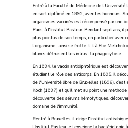
Entré à la Faculté de Médecine de l'Université li
en sort diplômé en 1892, avec les honneurs. Son
organismes vaccinés est récompensé par une bo
Paris, à l'Institut Pasteur. Pendant sept ans, il
plus pointus de son temps, en particulier avec c
l'organisme ; ainsi se frotte-t-il à Elie Metchni
blancs détruisent les intrus : la phagocytose.
En 1894, le vaccin antidiphtérique est découvert
étudiant le rôle des anticorps. En 1895, il décou
de l'Université libre de Bruxelles (1896), c’est 
Koch (1897) et qu’il met au point une méthode d
découverte des sérums hémolytiques, découverte
domaine de l'immunité.
Rentré à Bruxelles, il dirige l'Institut antirab
l’Institut Pasteur, et enseigne la bactériologie