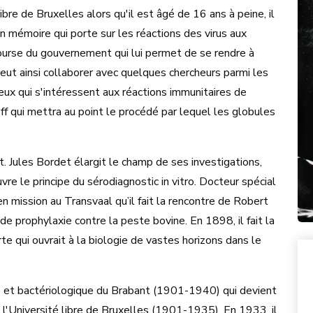
bre de Bruxelles alors qu'il est âgé de 16 ans à peine, il
 mémoire qui porte sur les réactions des virus aux
urse du gouvernement qui lui permet de se rendre à
 peut ainsi collaborer avec quelques chercheurs parmi les
eux qui s'intéressent aux réactions immunitaires de
koff qui mettra au point le procédé par lequel les globules
. Jules Bordet élargit le champ de ses investigations,
vre le principe du sérodiagnostic in vitro. Docteur spécial
en mission au Transvaal qu’il fait la rencontre de Robert
e prophylaxie contre la peste bovine. En 1898, il fait la
 qui ouvrait à la biologie de vastes horizons dans le
ique et bactériologique du Brabant (1901-1940) qui devient
 à l'Université libre de Bruxelles (1901-1935). En 1933, il