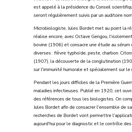
est appelé à la présidence du Conseil scientifiq
seront régulièrement suivis par un auditoire no
Microbiologiste, Jules Bordet met au point la r
réalise encore, avec Octave Gengou, l'isolement
bovine (1906) et consacre une étude au sérum d
diverses : fièvre typhoïde, peste, charbon. Cito
(1907), la découverte de la conglutination (1909
sur l'immunité humorale et spécialement sur le
Pendant les jours difficiles de la Première Guer
maladies infectieuses. Publié en 1920, cet ouvra
des références de tous les biologistes. On com
Jules Bordet afin de consacrer l'ensemble de sa 
recherches de Bordet vont permettre l'applicatio
aujourd'hui pour le diagnostic et le contrôle de