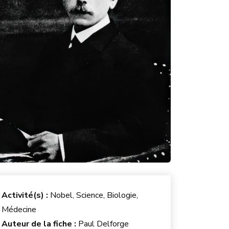
Activité(s) :
Nobel, Science, Biologie,
Médecine
Auteur de la fiche :
Paul Delforge