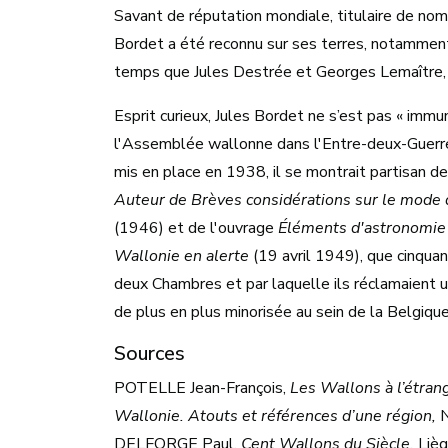
Savant de réputation mondiale, titulaire de nom
Bordet a été reconnu sur ses terres, notammen
temps que Jules Destrée et Georges Lemaître,
Esprit curieux, Jules Bordet ne s’est pas « immu
l'Assemblée wallonne dans l'Entre-deux-Guerres
mis en place en 1938, il se montrait partisan de
Auteur de Brèves considérations sur le mode d
(1946) et de l'ouvrage
Éléments d'astronomie
Wallonie en alerte
(19 avril 1949), que cinqua
deux Chambres et par laquelle ils réclamaient u
de plus en plus minorisée au sein de la Belgique 
Sources
POTELLE Jean-François,
Les Wallons à l’étrange
Wallonie. Atouts et références d’une région,
N
DELFORGE Paul,
Cent Wallons du Siècle,
Lièg