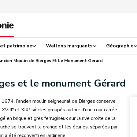
 et patrimoine
Wallons marquants
Géographie
Ancien Moulin de Bierges Et Le Monument Gérard
rges et le monument Gérard
1674, l’ancien moulin seigneurial de Bierges conserve
e
e
 XVIII
et XIX
siècles groupés autour d’une cour carrée.
gé en brique et grès ferrugineux sur la rive droite de la
gauche se trouvent la grange et les écuries, séparées par
n a été reconverti en jardinerie.