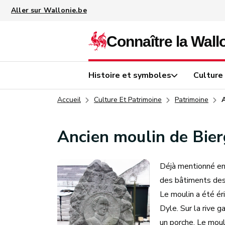
Aller au contenu principal
Histoire et symboles
Culture
Accueil
Culture Et Patrimoine
Patrimoine
Ancien moulin de Bie
Déjà mentionné en 
des bâtiments des
Le moulin a été éri
Dyle. Sur la rive 
un porche. Le mouli