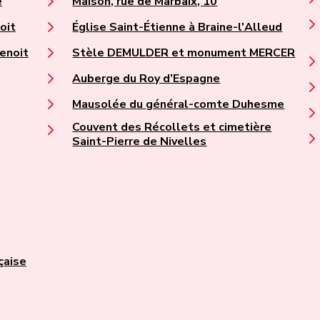
e
Maison, rue de Marbaix, 10
oit
Église Saint-Étienne à Braine-l'Alleud
enoit
Stèle DEMULDER et monument MERCER
Auberge du Roy d’Espagne
Mausolée du général-comte Duhesme
Couvent des Récollets et cimetière
Saint-Pierre de Nivelles
çaise