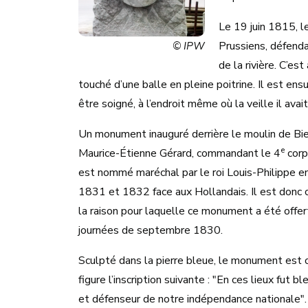
Le 19 juin 1815, l
Prussiens, défendan
© IPW
de la rivière. C’e
touché d’une balle en pleine poitrine. Il est ens
être soigné, à l’endroit même où la veille il av
Un monument inauguré derrière le moulin de B
e
Maurice-Étienne Gérard, commandant le 4
corp
est nommé maréchal par le roi Louis-Philippe e
1831 et 1832 face aux Hollandais. Il est donc 
la raison pour laquelle ce monument a été offe
journées de septembre 1830.
Sculpté dans la pierre bleue, le monument est o
figure l’inscription suivante : "En ces lieux fut 
et défenseur de notre indépendance nationale". L