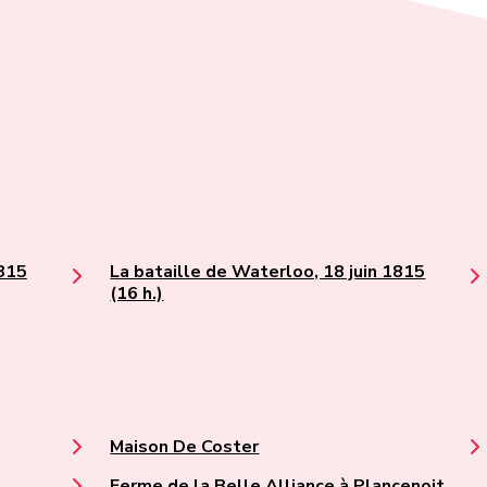
1815
La bataille de Waterloo, 18 juin 1815
(16 h.)
Maison De Coster
Ferme de la Belle Alliance à Plancenoit