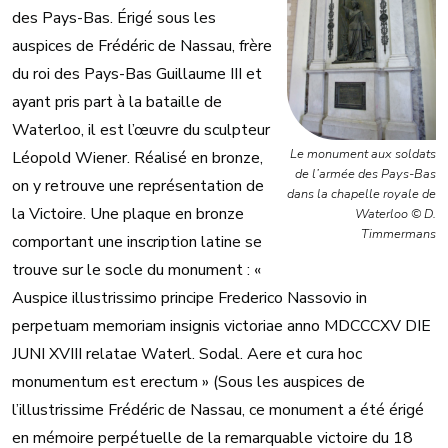
des Pays-Bas. Érigé sous les
auspices de Frédéric de Nassau, frère
du roi des Pays-Bas Guillaume III et
ayant pris part à la bataille de
Waterloo, il est l’œuvre du sculpteur
Le monument aux soldats
Léopold Wiener. Réalisé en bronze,
de l’armée des Pays-Bas
on y retrouve une représentation de
dans la chapelle royale de
la Victoire. Une plaque en bronze
Waterloo © D.
Timmermans
comportant une inscription latine se
trouve sur le socle du monument : «
Auspice illustrissimo principe Frederico Nassovio in
perpetuam memoriam insignis victoriae anno MDCCCXV DIE
JUNI XVIII relatae Waterl. Sodal. Aere et cura hoc
monumentum est erectum » (Sous les auspices de
l’illustrissime Frédéric de Nassau, ce monument a été érigé
en mémoire perpétuelle de la remarquable victoire du 18