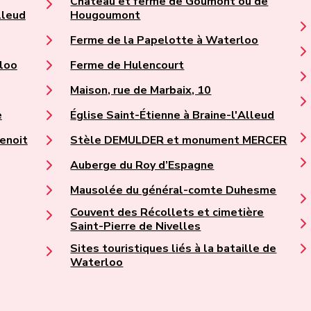
Château et ferme de Goumont ou de
lleud
Hougoumont
Ferme de la Papelotte à Waterloo
loo
Ferme de Hulencourt
Maison, rue de Marbaix, 10
e
Église Saint-Étienne à Braine-l'Alleud
enoit
Stèle DEMULDER et monument MERCER
Auberge du Roy d’Espagne
Mausolée du général-comte Duhesme
Couvent des Récollets et cimetière
Saint-Pierre de Nivelles
Sites touristiques liés à la bataille de
Waterloo