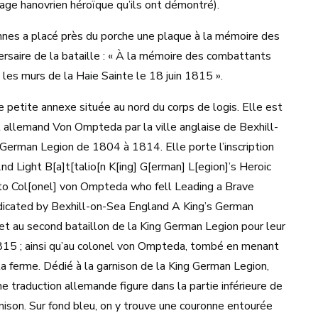
rage hanovrien héroïque qu’ils ont démontré).
nnes a placé près du porche une plaque à la mémoire des
ersaire de la bataille : « À la mémoire des combattants
 les murs de la Haie Sainte le 18 juin 1815 ».
 petite annexe située au nord du corps de logis. Elle est
l allemand Von Ompteda par la ville anglaise de Bexhill-
s German Legion de 1804 à 1814. Elle porte l’inscription
2nd Light B[a]t[talio[n K[ing] G[erman] L[egion]’s Heroic
to Col[onel] von Ompteda who fell Leading a Brave
dicated by Bexhill-on-Sea England A King’s German
t au second bataillon de la King German Legion pour leur
1815 ; ainsi qu’au colonel von Ompteda, tombé en menant
a ferme. Dédié à la garnison de la King German Legion,
 traduction allemande figure dans la partie inférieure de
rnison. Sur fond bleu, on y trouve une couronne entourée