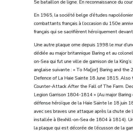
5e bataillon de ligne. En reconnaissance du cou
En 1965, la société belge d’études napoléonie
combattants français à l’occasion du 150e anniv
français qui se sacrifièrent héroïquement devant
Une autre plaque orne depuis 1998 le mur d’une
dédiée au major britannique Baring et au colone
on-Sea qui fut une ville de garnison de la King’
anglaise suivante : « To Ma[jor] Baring and the 
Defence of La Haie Sainte 18 June 1815. Also 
Counter-Attack After the Fall of The Farm. De
Legion Garrison 1804-1814 » (Au major Baring e
défense héroïque de la Haie Sainte le 18 juin 
avec ses braves une attaque après la chute de l
installée à Bexhill-on-Sea de 1804 à 1814). Une
la plaque qui est décorée de l’écusson de la ga