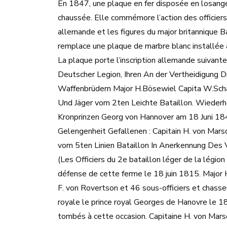
En 1847, une plaque en fer disposée en losange 
chaussée. Elle commémore l’action des officiers,
allemande et les figures du major britannique 
remplace une plaque de marbre blanc installée 
La plaque porte l’inscription allemande suivante
Deutscher Legion, Ihren An der Vertheidigung
Waffenbrüdern Major H.Bösewiel Capita W.Scha
Und Jäger vom 2ten Leichte Bataillon. Wiederh
Kronprinzen Georg von Hannover am 18 Juni 1
Gelengenheit Gefallenen : Capitain H. von Mars
vom 5ten Linien Bataillon In Anerkennung De
(Les Officiers du 2e bataillon léger de la légi
défense de cette ferme le 18 juin 1815. Major 
F. von Rovertson et 46 sous-officiers et chasse
royale le prince royal Georges de Hanovre le 18
tombés à cette occasion. Capitaine H. von Marsc