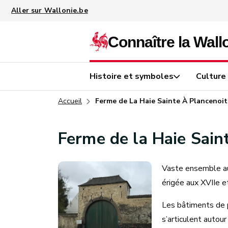
Aller au contenu principal
Histoire et symboles
Culture
Accueil
Ferme de La Haie Sainte À Plancenoit
Ferme de la Haie Sain
Vaste ensemble aut
érigée aux XVIIe et
Les bâtiments de p
s’articulent autou