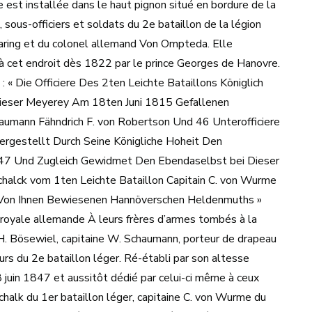
est installée dans le haut pignon situé en bordure de la
 sous-officiers et soldats du 2e bataillon de la légion
Baring et du colonel allemand Von Ompteda. Elle
à cet endroit dès 1822 par le prince Georges de Hanovre.
 : « Die Officiere Des 2ten Leichte Bataillons Königlich
 Dieser Meyerey Am 18ten Juni 1815 Gefallenen
umann Fähndrich F. von Robertson Und 46 Unterofficiere
ergestellt Durch Seine Königliche Hoheit Den
847 Und Zugleich Gewidmet Den Ebendaselbst bei Dieser
chalck vom 1ten Leichte Bataillon Capitain C. von Wurme
s Von Ihnen Bewiesenen Hannöverschen Heldenmuths »
on royale allemande À leurs frères d’armes tombés à la
H. Bösewiel, capitaine W. Schaumann, porteur de drapeau
urs du 2e bataillon léger. Ré-établi par son altesse
 juin 1847 et aussitôt dédié par celui-ci même à ceux
halk du 1er bataillon léger, capitaine C. von Wurme du