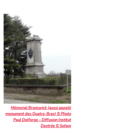
Mémorial Brunswick (aussi appelé
monument des Quatre-Bras) © Photo
Paul Delforge – Diffusion Institut
Destrée © Sofam