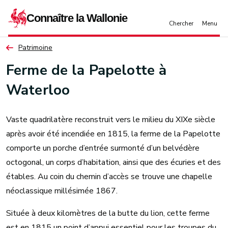
Aller au contenu principal
Patrimoine
Ferme de la Papelotte à
Waterloo
Vaste quadrilatère reconstruit vers le milieu du XIXe siècle
après avoir été incendiée en 1815, la ferme de la Papelotte
comporte un porche d’entrée surmonté d’un belvédère
octogonal, un corps d’habitation, ainsi que des écuries et des
étables. Au coin du chemin d’accès se trouve une chapelle
néoclassique millésimée 1867.
Située à deux kilomètres de la butte du lion, cette ferme
est en 1815 un point d’appui essentiel pour les troupes du