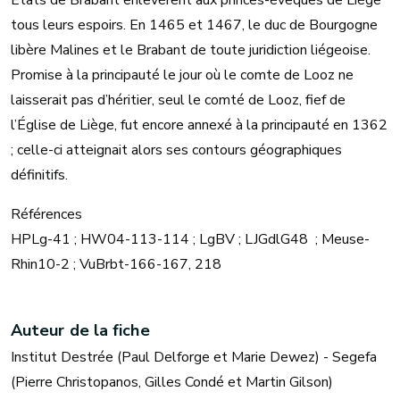
États de Brabant enlevèrent aux princes-évêques de Liège
tous leurs espoirs. En 1465 et 1467, le duc de Bourgogne
libère Malines et le Brabant de toute juridiction liégeoise.
Promise à la principauté le jour où le comte de Looz ne
laisserait pas d’héritier, seul le comté de Looz, fief de
l’Église de Liège, fut encore annexé à la principauté en 1362
; celle-ci atteignait alors ses contours géographiques
définitifs.
Références
HPLg-41 ; HW04-113-114 ; LgBV ; LJGdlG48 ; Meuse-
Rhin10-2 ; VuBrbt-166-167, 218
Auteur de la fiche
Institut Destrée (Paul Delforge et Marie Dewez) - Segefa
(Pierre Christopanos, Gilles Condé et Martin Gilson)