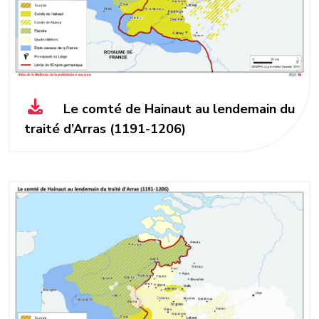
Le comté de Hainaut au lendemain du
traité d’Arras (1191-1206)