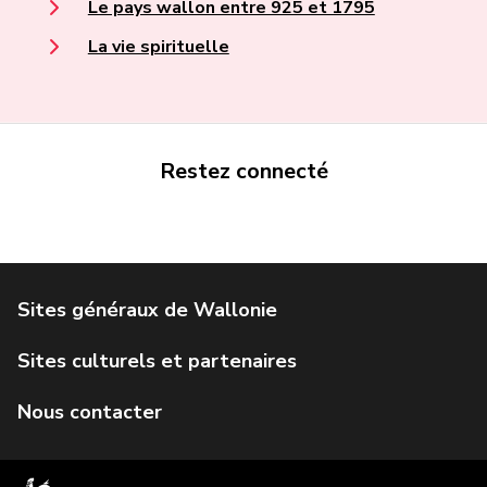
Le pays wallon entre 925 et 1795
La vie spirituelle
Restez connecté
Portail de la Wallonie
Service public de Wallonie
Institut Jules Destrée
Parlement wallon
Agence Wallonne du Patrimoine
Géoportail de la Wallonie
Visit Wallonia
IWEPS
Formulaire de contact
Inventaire du Patrimoine
Wallex