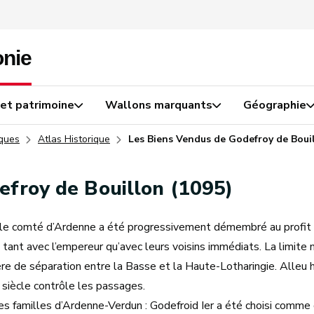
 et patrimoine
Wallons marquants
Géographie
iques
Atlas Historique
Les Biens Vendus de Godefroy de Bouil
efroy de Bouillon (1095)
e comté d’Ardenne a été progressivement démembré au profit de
tant avec l’empereur qu’avec leurs voisins immédiats. La limite 
tère de séparation entre la Basse et la Haute-Lotharingie. Alleu 
e siècle contrôle les passages.
des familles d’Ardenne-Verdun : Godefroid Ier a été choisi com