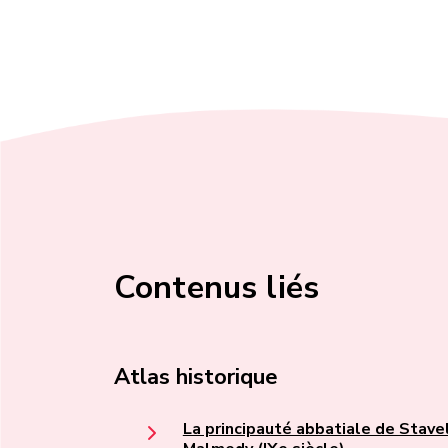
Contenus liés
Atlas historique
La principauté abbatiale de Stave