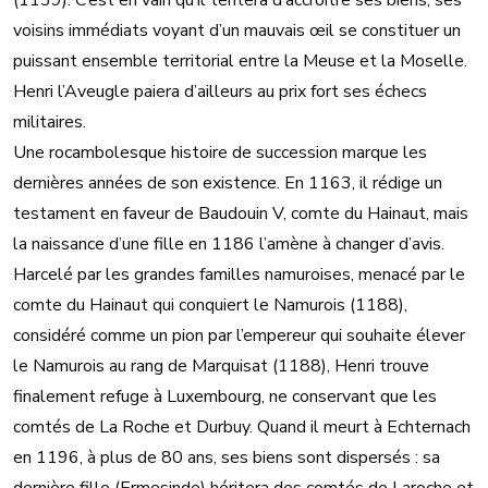
(1139). C’est en vain qu’il tentera d’accroître ses biens, ses
voisins immédiats voyant d’un mauvais œil se constituer un
puissant ensemble territorial entre la Meuse et la Moselle.
Henri l’Aveugle paiera d’ailleurs au prix fort ses échecs
militaires.
Une rocambolesque histoire de succession marque les
dernières années de son existence. En 1163, il rédige un
testament en faveur de Baudouin V, comte du Hainaut, mais
la naissance d’une fille en 1186 l’amène à changer d’avis.
Harcelé par les grandes familles namuroises, menacé par le
comte du Hainaut qui conquiert le Namurois (1188),
considéré comme un pion par l’empereur qui souhaite élever
le Namurois au rang de Marquisat (1188), Henri trouve
finalement refuge à Luxembourg, ne conservant que les
comtés de La Roche et Durbuy. Quand il meurt à Echternach
en 1196, à plus de 80 ans, ses biens sont dispersés : sa