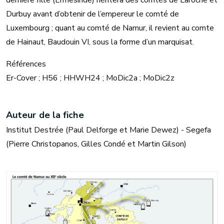
dernière fille (Ermesinde) héritera des comtés de Laroche et
Durbuy avant d’obtenir de l’empereur le comté de
Luxembourg ; quant au comté de Namur, il revient au comte
de Hainaut, Baudouin VI, sous la forme d’un marquisat.
Références
Er-Cover ; H56 ; HHWH24 ; MoDic2a ; MoDic2z
Auteur de la fiche
Institut Destrée (Paul Delforge et Marie Dewez) - Segefa
(Pierre Christopanos, Gilles Condé et Martin Gilson)