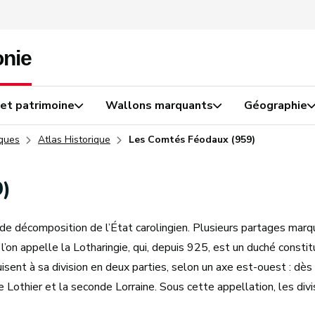
 et patrimoine
Wallons marquants
Géographie
iques
Atlas Historique
Les Comtés Féodaux (959)
9)
de décomposition de l’État carolingien. Plusieurs partages marqu
l’on appelle la Lotharingie, qui, depuis 925, est un duché consti
sent à sa division en deux parties, selon un axe est-ouest : dè
 Lothier et la seconde Lorraine. Sous cette appellation, les di