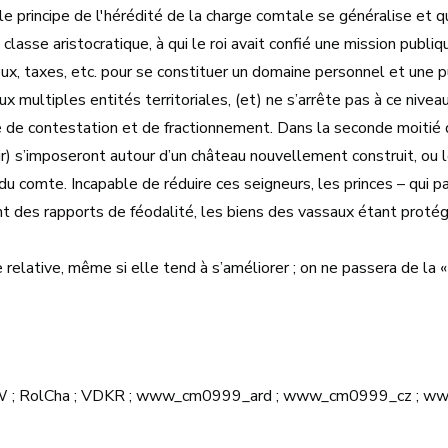
le principe de l'hérédité de la charge comtale se généralise et
lasse aristocratique, à qui le roi avait confié une mission publ
ux, taxes, etc. pour se constituer un domaine personnel et une pu
 aux multiples entités territoriales, (et) ne s’arrête pas à ce ni
de contestation et de fractionnement. Dans la seconde moitié du
ir) s’imposeront autour d’un château nouvellement construit, ou 
 du comte. Incapable de réduire ces seigneurs, les princes – qui p
ont des rapports de féodalité, les biens des vassaux étant protég
 relative, même si elle tend à s’améliorer ; on ne passera de la « 
PhDHW ; RolCha ; VDKR ; www_cm0999_ard ; www_cm0999_cz 