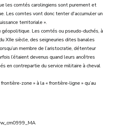
 que les comtés carolingiens sont purement et
ique. Les comtes vont donc tenter d'accumuler un
issance territoriale ».
veau géopolitique. Les comtés ou pseudo-duchés, à
 XIIe siècle, des seigneuries dites banales
lorsqu’un membre de l’aristocratie, détenteur
arfois l’étaient devenus quand leurs ancêtres
és en contrepartie du service militaire à cheval
frontière-zone » à la « frontière-ligne » qu’au
; www_cm0999_MA