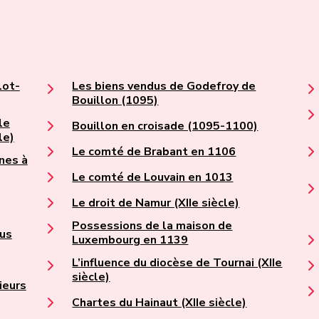
lot-
Les biens vendus de Godefroy de
Bouillon (1095)
le
Bouillon en croisade (1095-1100)
le)
Le comté de Brabant en 1106
nes à
Le comté de Louvain en 1013
Le droit de Namur (XIIe siècle)
Possessions de la maison de
gus
Luxembourg en 1139
L’influence du diocèse de Tournai (XIIe
siècle)
ieurs
Chartes du Hainaut (XIIe siècle)