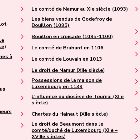
Le comté de Namur au XIe siècle (1093)
Les biens vendus de Godefroy de
lot-
Bouillon (1095)
Bouillon en croisade (1095-1100)
le
le)
Le comté de Brabant en 1106
nes à
Le comté de Louvain en 1013
Le droit de Namur (XIIe siècle)
Possessions de la maison de
Luxembourg en 1139
gus
L’influence du diocèse de Tournai (XIIe
siècle)
ieurs
Chartes du Hainaut (XIIe siècle)
Le droit de Beaumont dans le
comté/duché de Luxembourg (XIIe –
XVIIIe siècles)