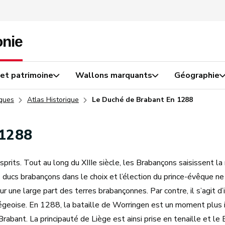
 et patrimoine
Wallons marquants
Géographie
iques
Atlas Historique
Le Duché de Brabant En 1288
 1288
ts. Tout au long du XIIIe siècle, les Brabançons saisissent la m
es ducs brabançons dans le choix et l’élection du prince-évêque n
r une large part des terres brabançonnes. Par contre, il s’agit 
iégeoise. En 1288, la bataille de Worringen est un moment plus i
bant. La principauté de Liège est ainsi prise en tenaille et le 