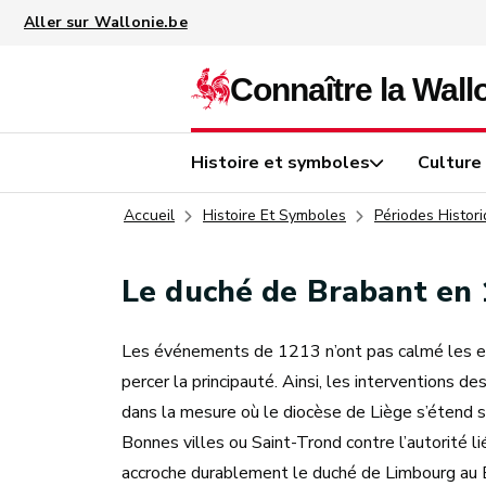
Aller au contenu principal
Histoire et symboles
Culture
Accueil
Histoire Et Symboles
Périodes Histor
Le duché de Brabant en
Les événements de 1213 n’ont pas calmé les espri
percer la principauté. Ainsi, les interventions d
dans la mesure où le diocèse de Liège s’étend su
Bonnes villes ou Saint-Trond contre l’autorité l
accroche durablement le duché de Limbourg au Bra