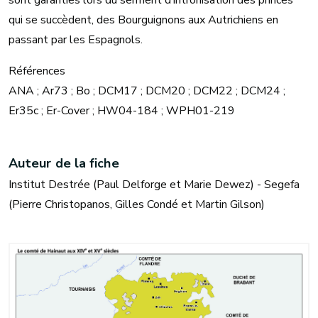
sont garanties lors du serment d’intronisation des princes
qui se succèdent, des Bourguignons aux Autrichiens en
passant par les Espagnols.
Références
ANA ; Ar73 ; Bo ; DCM17 ; DCM20 ; DCM22 ; DCM24 ;
Er35c ; Er-Cover ; HW04-184 ; WPH01-219
Auteur de la fiche
Institut Destrée (Paul Delforge et Marie Dewez) - Segefa
(Pierre Christopanos, Gilles Condé et Martin Gilson)