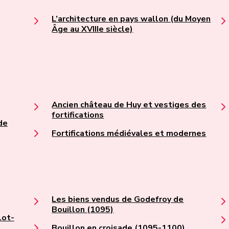
L’architecture en pays wallon (du Moyen
Âge au XVIIIe siècle)
Ancien château de Huy et vestiges des
fortifications
de
Fortifications médiévales et modernes
Les biens vendus de Godefroy de
Bouillon (1095)
lot-
Bouillon en croisade (1095-1100)