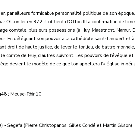
er, par ailleurs formidable personnalité politique de son époqu
r Otton Ier en 972, il obtient d’Otton II la confirmation de l’i
harge comtale, plusieurs possessions (à Huy, Maastricht, Namur,
ur. En déléguant son pouvoir à la cathédrale saint-Lambert et à 
ant droit de haute justice, de lever le tonlieu, de battre monnai
 le comté de Huy, d’autres suivront. Les pouvoirs de l’évêque et d
Liège devient le modèle de ce que l’on appellera l’« Église impéri
48 ; Meuse-Rhin10
 - Segefa (Pierre Christopanos, Gilles Condé et Martin Gilson)