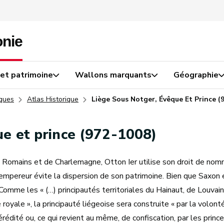
 et patrimoine
Wallons marquants
Géographie
iques
Atlas Historique
Liège Sous Notger, Évêque Et Prince (
ue et prince (972-1008)
 Romains et de Charlemagne, Otton Ier utilise son droit de nomm
empereur évite la dispersion de son patrimoine. Bien que Saxon 
. Comme les « (…) principautés territoriales du Hainaut, de Louv
 royale », la principauté liégeoise sera construite « par la volon
édité ou, ce qui revient au même, de confiscation, par les prince